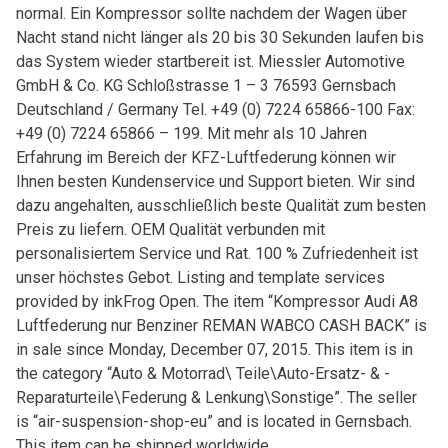
normal. Ein Kompressor sollte nachdem der Wagen über
Nacht stand nicht länger als 20 bis 30 Sekunden laufen bis
das System wieder startbereit ist. Miessler Automotive
GmbH & Co. KG Schloßstrasse 1 – 3 76593 Gernsbach
Deutschland / Germany Tel. +49 (0) 7224 65866-100 Fax:
+49 (0) 7224 65866 – 199. Mit mehr als 10 Jahren
Erfahrung im Bereich der KFZ-Luftfederung können wir
Ihnen besten Kundenservice und Support bieten. Wir sind
dazu angehalten, ausschließlich beste Qualität zum besten
Preis zu liefern. OEM Qualität verbunden mit
personalisiertem Service und Rat. 100 % Zufriedenheit ist
unser höchstes Gebot. Listing and template services
provided by inkFrog Open. The item “Kompressor Audi A8
Luftfederung nur Benziner REMAN WABCO CASH BACK” is
in sale since Monday, December 07, 2015. This item is in
the category “Auto & Motorrad\ Teile\Auto-Ersatz- & -
Reparaturteile\Federung & Lenkung\Sonstige”. The seller
is “air-suspension-shop-eu” and is located in Gernsbach.
This item can be shipped worldwide.