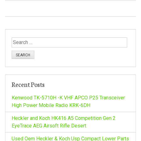
S
e
a
r
c
h
Recent Posts
f
o
Kenwood TK-5710H -K VHF APCO P25 Transceiver
r
High Power Mobile Radio KRK-6DH
:
Heckler and Koch HK416 A5 Competition Gen 2
EyeTrace AEG Airsoft Rifle Desert
Used Oem Heckler & Koch Usp Compact Lower Parts