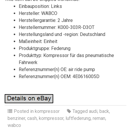
Einbauposition: Links
Hersteller: WABCO
Herstellergarantie: 2 Jahre
Herstellernummer: K000-303R-D3OT
Herstellungsland und -region: Deutschland
Maßeinheit: Einheit
Produktgruppe: Federung
Produkttyp: Kompressor für das pneumatische
Fahrwerk
Referenznummer(n) OE: air ride pump
Referenznummer(n) OEM: 4E0616005D
Posted in
kompressor
Tagged
audi
,
back
,
benziner
,
cash
,
kompressor
,
luftfederung
,
reman
,
wabco