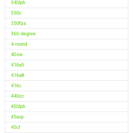
340lph
350c
350fps
360-degree
4-round
40sw
416a5
416a8
416c
440cc
450lph
45acp
45ct