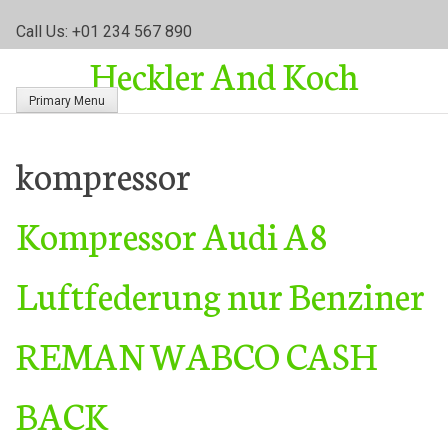
S
Call Us: +01 234 567 890
k
Heckler And Koch
i
p
Primary Menu
t
o
c
kompressor
o
n
Kompressor Audi A8
t
e
n
Luftfederung nur Benziner
t
REMAN WABCO CASH
BACK