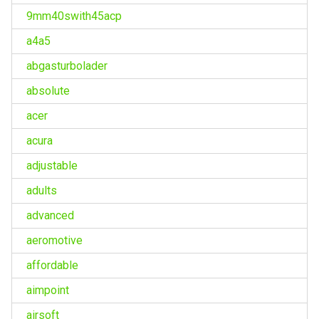
9mm40swith45acp
a4a5
abgasturbolader
absolute
acer
acura
adjustable
adults
advanced
aeromotive
affordable
aimpoint
airsoft