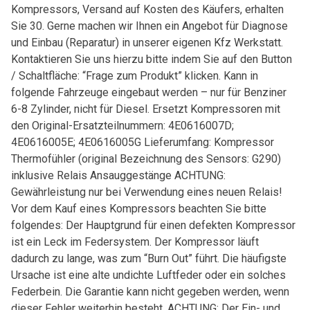
Kompressors, Versand auf Kosten des Käufers, erhalten
Sie 30. Gerne machen wir Ihnen ein Angebot für Diagnose
und Einbau (Reparatur) in unserer eigenen Kfz Werkstatt.
Kontaktieren Sie uns hierzu bitte indem Sie auf den Button
/ Schaltfläche: “Frage zum Produkt” klicken. Kann in
folgende Fahrzeuge eingebaut werden – nur für Benziner
6-8 Zylinder, nicht für Diesel. Ersetzt Kompressoren mit
den Original-Ersatzteilnummern: 4E0616007D;
4E0616005E; 4E0616005G Lieferumfang: Kompressor
Thermofühler (original Bezeichnung des Sensors: G290)
inklusive Relais Ansauggestänge ACHTUNG:
Gewährleistung nur bei Verwendung eines neuen Relais!
Vor dem Kauf eines Kompressors beachten Sie bitte
folgendes: Der Hauptgrund für einen defekten Kompressor
ist ein Leck im Federsystem. Der Kompressor läuft
dadurch zu lange, was zum “Burn Out” führt. Die häufigste
Ursache ist eine alte undichte Luftfeder oder ein solches
Federbein. Die Garantie kann nicht gegeben werden, wenn
dieser Fehler weiterhin besteht. ACHTUNG: Der Ein- und